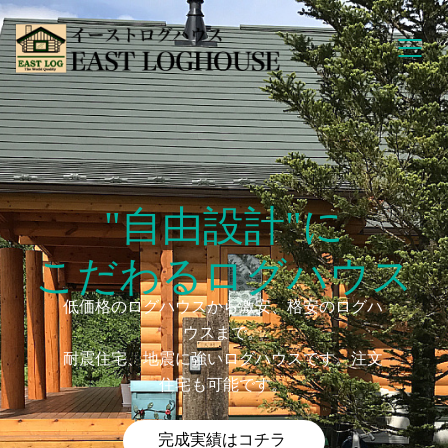
"自由設計"に
こだわるログハウス
低価格のログハウスから激安、格安のログハ
ウスまで。
耐震住宅、地震に強いログハウスです。注文
住宅も可能です。
完成実績はコチラ